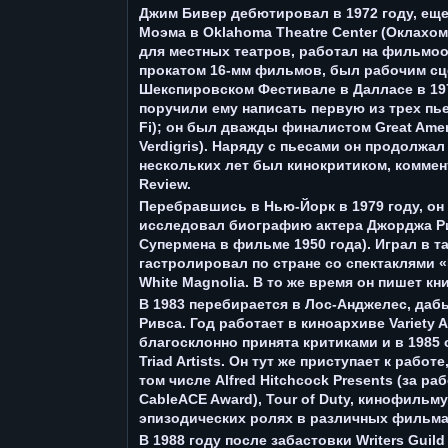
Джим Бивер дебютировал в 1972 году, еще
Моэма в Oklahoma Theatre Center (Оклахом
для местных театров, работал на фильмо
прокатом 16-мм фильмов, был рабочим сц
Шекспировском Фестивале в Далласе в 1976 
поручили ему написать первую из трех пье
Fi); он был дважды финалистом Great Ameri
Verdigris). Наряду с пьесами он продолжал
нескольких лет был кинокритиком, коммент
Review.
Перебравшись в Нью-Йорк в 1979 году, он 
исследовал биографию актера Джорджа Ри
Супермена в фильме 1950 года). Играл в так
гастролировал по стране со спектаклями «М
White Magnolia. В то же время он пишет кни
В 1983 перебирается в Лос-Анджелес, да
Ривса. Год работает в киноархиве Variety A
благосклонно принята критиками и в 1985
Triad Artists. Он тут же приступает к рабо
том числе Alfred Hitchcock Presents (за 
CableACE Award), Tour of Duty, кинофильму
эпизодических ролях в различных фильма
В 1988 году после забастовки Writers Guil