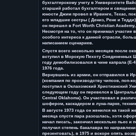
бухгалтерскому учету в Университете Вай
старший работал бухгалтером и священни
юности Джим провел в Ирвинге, Техас, пок
его младшие сестры ( Дениз, Рене и Тедди)
он перешел в Fort Worth Christian Academy,
Несмотря на то, что он принимал участие 
особого интереса к данной отрасли, боль
написанием сценариев.
Спустя всего несколько месяцев после ок
вступил в Морскую Пехоту Соединенных Шта
году демобилизовался в чине капрала (Е-4
1976 года.
Вернувшись из армии, он отправился в Ирв
(компания по производству чипсов, поп-ко
поступил в Оклахомский Христианский Уни
следующем году он перевелся в Центральны
Central Oklahoma). Он участвовал в разли
шофером, каскадером в луна-парке, техни
В августе 1973 года он женился на такой ж
месяца спустя пара разошлась, хотя оформ
начал писать, закончил несколько пьес и 
получил степень бакалавра по направлени
презентовать), в 1975 и вскоре опять возв