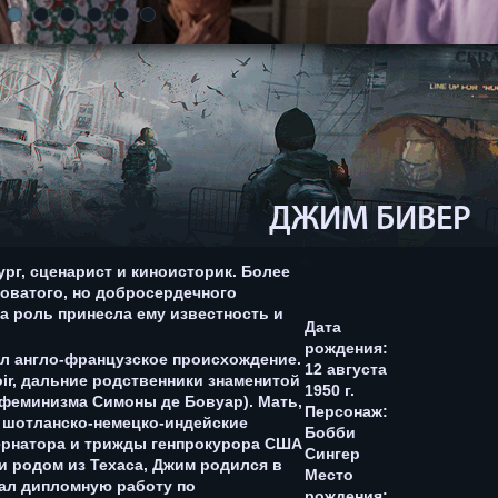
ДЖИМ БИВЕР
рг, сценарист и киноисторик. Более
боватого, но добросердечного
а роль принесла ему известность и
Дата
рождения:
мел англо-французское происхождение.
12 августа
ir, дальние родственники знаменитой
1950 г.
феминизма Симоны де Бовуар). Мать,
Персонаж:
т шотланско-немецко-индейские
Бобби
убернатора и трижды генпрокурора США
Сингер
и родом из Техаса, Джим родился в
Место
исал дипломную работу по
рождения: