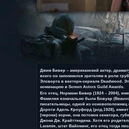
Джим Бивер – американский актер, драмату
всего он запомнился зрителям в роли гру
Элсворта в вестерн-сериале Deadwood. Эт
номинацию в Screen Actors Guild Awards.
Его отец, Норманн Бивер (1924 – 2004), и
Фамилия изначально была Бовуар (Beauvo
писательницы, одной из основоположниц 
Дороти Адель Кроуфорд (род.1928), имее
(чероки) корни, она потомок сенатора, г
Джона Дж. Крайттендена. Хотя его родител
Laramie, штат Вайоминг, его отец тогда п