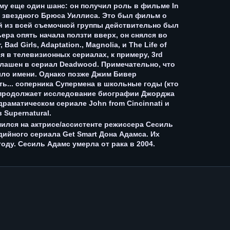
ему еще один шанс: он получил роль в фильме In
же звездного Брюса Уиллиса. Это был фильм о
й из всей съемочной группы действительно был
ьера опять начала ползти вверх, он снялся во
 Bad Girls, Adaptation., Magnolia, и The Life of
ся в телевизионных сериалах, к примеру, 3rd
иглашен в сериал Deadwood. Примечательно, что
было имени. Однако позже Джим Бивер
ть... соперника Супермена в школьные годы (кто
 продолжает исследование биографии Джорджа
драматическом сериале John from Cincinnati и
 Supernatural.
енился на актрисе/ассистенте режиссера Сесиль
дийного сериала Get Smart Дона Адамса. Их
году. Сесиль Адамс умерла от рака в 2004.