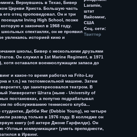
оминга. Вернувшись в Техас, Бивер
Laramie,
ком Церкви Христа. Большую часть
штат
а его отец проповедовал. Он и три
Вайоминг,
 посещали Irving High School, позже
США
 которую и закончил в 1968 году.
Соц. сети:
в школьных спектаклях, он не проявил
Твиттер
ше увлекаясь историей кино и
ончания школы, Бивер с несколькими друзьями
тов. Он служил в 1st Marine Regiment, в 1971
), хотя оставался военнослужащим запаса до
инг и какое-то время работал на Frito-Lay
рна и т.п.) на тестомесильной машине. Затем
верситет, где заинтересовался театром. В
й Университет Штата (ныне - University of
чных постановках, а попутно подрабатывал
ком по обслуживанию теннисного клуба...
е студентке, Дебби Янг (Debbie Young), но четыре
или развод только в 1976 году. В колледже он
первую книгу (об актере Джоне Гарфилде). Он
ю «Устные коммуникации» (уметь преподнести,
ратился в Ирвинг.