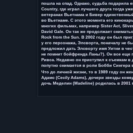
пошла на спад. Однако, судьба подарила 
Country, где играл лучшего друга тогда у
ветеранах Вьетнама и Бивер единственны
во Вьетнаме. С этого момента его кинокар
многих фильмах, например Sister Act, Sliver,
David Gale. Он так же продолжает снимать
Rock from the Sun. В 2002 году он был пр
у его персонажа, Элсворта, поначалу не 
предложил дать Элсворту имя Уитни в чес
не помнит бойфренда Ланы?). Он все еще
Ривса. Недавно он приступил к съемкам в 
попутно снимается в роли Бобби Сингера в
Что до личной жизни, то в 1989 году он ж
Адамс (Cecily Adams), дочери звезды коме
дочь Меделин (Madeline) родилась в 2001 