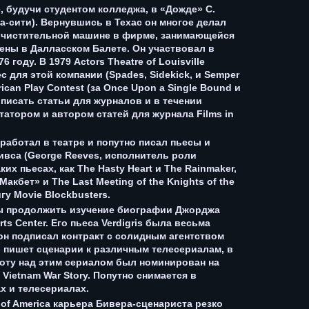
, будучи студентом колледжа, в «Дожде» С.
а-сити). Вернувшись в Техас он многое делал
очистительной машине в фирме, занимающейся
ены в Далласском Балете. Он участвовал в
году. В 1979 Actors Theatre of Louisville
с для этой компании (Spades, Sidekick, и Semper
can Play Contest (за Once Upon a Single Bound и
 писать статьи для журналов и в течении
атором и автором статей для журнала Films in
работал в театре и попутно писал пьесы и
вса (George Reeves, исполнитель роли
их пьесах, как The Hasty Heart и The Rainmaker,
акбет» и The Last Meeting of the Knights of the
гу Movie Blockbusters.
бы продолжить изучение биографии Джорджа
rts Center. Его пьеса Verdigris была весьма
 он подписал контракт с солидным агентством
те, пишет сценарии к различным телесериалам, в
работу над этим сериалом был номинирован на
 Vietnam War Story. Попутно снимается в
х и телесериалах.
d of America карьера Бивера-сценариста резко