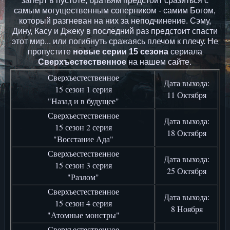
заперт в пустоте, братьям предстоит сразиться с
самым могущественным соперником - самим Богом,
который разгневан на них за неподчинение. Сэму,
Дину, Касу и Джеку в последний раз предстоит спасти
этот мир... или погибнуть сражаясь плечом к плечу. Не
пропустите
новые серии 15 сезона
сериала
Сверхъестественное
на нашем сайте.
Сверхъестественное
Дата выхода:
15 сезон 1 серия
11 Октября
"Назад и в будущее"
Сверхъестественное
Дата выхода:
15 сезон 2 серия
18 Октября
"Восстание Ада"
Сверхъестественное
Дата выхода:
15 сезон 3 серия
25 Октября
"Разлом"
Сверхъестественное
Дата выхода:
15 сезон 4 серия
8 Ноября
"Атомные монстры"
Сверхъестественное