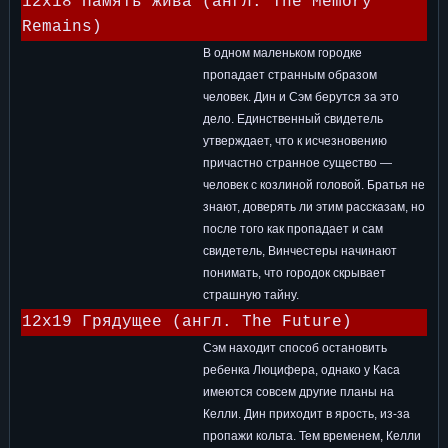
12x18 Память жива (англ. The Memory
Remains)
В одном маленьком городке
пропадает странным образом
человек. Дин и Сэм берутся за это
дело. Единственный свидетель
утверждает, что к исчезновению
причастно странное существо —
человек с козлиной головой. Братья не
знают, доверять ли этим рассказам, но
после того как пропадает и сам
свидетель, Винчестеры начинают
понимать, что городок скрывает
страшную тайну.
12x19 Грядущее (англ. The Future)
Сэм находит способ остановить
ребенка Люцифера, однако у Каса
имеются совсем другие планы на
Келли. Дин приходит в ярость, из-за
пропажи кольта. Тем временем, Келли