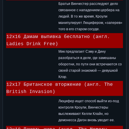
Братья Винчестер расследуют дело
связанное с нападением цербера на
людей. В то же время, Кроули
манипулирует Люцифером, «заперев»
того в его старом сосуде.
12x16 Дамам выпивка бесплатно (англ.
Ladies Drink Free)
Мик предлагает Сэму и Дину
разобраться в деле, где замешаны
оборотни, по пути они встречаются со
своей старой знакомой — девушкой
Клэр.
12x17 Британское вторжение (англ. The
British Invasion)
Люцифер ищет способ выйти из-под
контроля Кроули, Винчестеры
выслеживают Келли Клайн, но
демонесса Дагон вновь уводит ее.