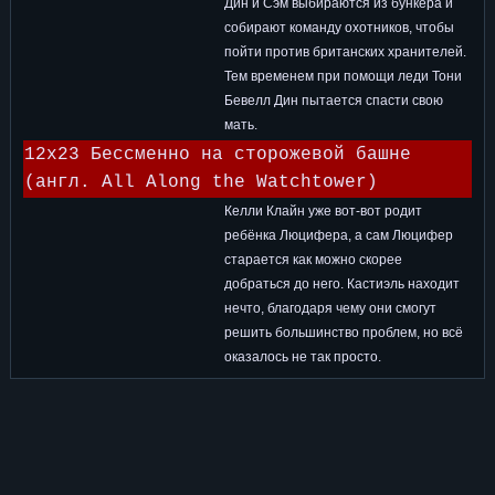
Дин и Сэм выбираются из бункера и
собирают команду охотников, чтобы
пойти против британских хранителей.
Тем временем при помощи леди Тони
Бевелл Дин пытается спасти свою
мать.
12x23 Бессменно на сторожевой башне
(англ. All Along the Watchtower)
Келли Клайн уже вот-вот родит
ребёнка Люцифера, а сам Люцифер
старается как можно скорее
добраться до него. Кастиэль находит
нечто, благодаря чему они смогут
решить большинство проблем, но всё
оказалось не так просто.