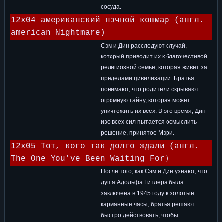
сосуда.
12x04 американский ночной кошмар (англ.
american Nightmare)
Сэм и Дин расследуют случай,
который приводит их к благочестивой
религиозной семье, которая живет за
пределами цивилизации. Братья
понимают, что родители скрывают
огромную тайну, которая может
уничтожить их всех. В это время, Дин
изо всех сил пытается осмыслить
решение, принятое Мэри.
12x05 Тот, кого так долго ждали (англ.
The One You've Been Waiting For)
После того, как Сэм и Дин узнают, что
душа Адольфа Гитлера была
заключена в 1945 году в золотые
карманные часы, братья решают
быстро действовать, чтобы