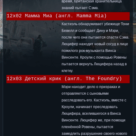
время, британская хранительница
знаний пытает Сэма.
12x02 Мамма Миа (англ. Mamma Mia)
Кастиэль обнаруживает убежище Тони
Бевелл и сообщает Дину и Мэри,
после чего они пытаются спасти Сэма.
Люцифер находит новый сосуд в лице
пожилого рок-музыканта Винса
Винсенте. Кроули с помощью Ровены
пытается вернуть Люцифера назад в
клетку.
12x03 Детский крик (англ. The Foundry)
Мэри находит дело о призраках и
отправляется с сыновьями
расследовать его. Кастиэль, вместе с
Кроули, начинает преследовать
Люцифера, вселившегося в Винса
Винсенте. Люцифер же, при помощи
пленённой Ровены, пытается
замедлить разрушение своего нового