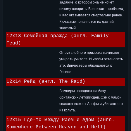
задание, о котором она не хочет
никому говорить. Возникает проблема,
и Кас оказывается смертельно ранен.
К счастью появляется их давний
знакомый.
12x13 Семейная вражда (англ. Family
Feud)
От рук злобного призрака начинают
умирать учителя. И чтобы остановить
это, Винчестеры обращаются к
Ровене.
12x14 Рейд (англ. The Raid)
Вампиры нападают на базу
британских летописцев, Сэм с мамой
спасают всех от Альфы и убивают его
из кольта.
12x15 Где-то между Раем и Адом (англ.
Somewhere Between Heaven and Hell)