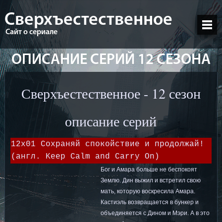
Сверхъестественное
Сайт о сериале
ОПИСАНИЕ СЕРИЙ 12 СЕЗОНА
Сверхъестественное - 12 сезон
описание серий
12x01 Сохраняй спокойствие и продолжай!
(англ. Keep Calm and Carry On)
Бог и Амара больше не беспокоят
Землю. Дин выжил и встретил свою
мать, которую воскресила Амара.
Кастиэль возвращается в бункер и
объединяется с Дином и Мэри. А в это