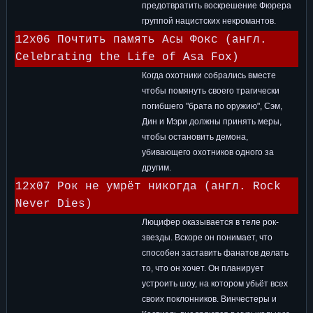
предотвратить воскрешение Фюрера
группой нацистских некромантов.
12x06 Почтить память Асы Фокс (англ.
Celebrating the Life of Asa Fox)
Когда охотники собрались вместе
чтобы помянуть своего трагически
погибшего "брата по оружию", Сэм,
Дин и Мэри должны принять меры,
чтобы остановить демона,
убивающего охотников одного за
другим.
12x07 Рок не умрёт никогда (англ. Rock
Never Dies)
Люцифер оказывается в теле рок-
звезды. Вскоре он понимает, что
способен заставить фанатов делать
то, что он хочет. Он планирует
устроить шоу, на котором убьёт всех
своих поклонников. Винчестеры и