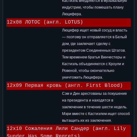
Кастиэль внедряются в музыкальную
индустрию, чтобы помешать плану
Люцифера.
12x08 ЛОТОС (англ. LOTUS)
Люцифер ищет новый сосуд и власть
— поэтому он отправляется в Белый
дом, где заключает сделку с
президентом Соединенных Штатов.
Тем временем братья Винчестеры и
Кастиэль объединяются с Кроули и
Ровеной, чтобы окончательно
уничтожить Люцифера.
12x09 Первая кровь (англ. First Blood)
Сэм и Дин арестованы за покушение
на президента и находятся в
заключении в течение шести недель.
Мэри вместе с Кастиэлем ищет способ
вытащить их из заключения.
12x10 Сожаления Лили Сандер (англ. Lily
Sunder Has Some Regrets)