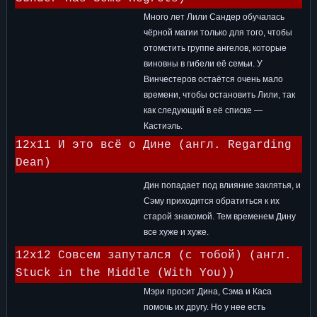
Много лет Лили Сандер обучалась
чёрной магии только для того, чтобы
отомстить группе ангелов, которые
виновны в гибели её семьи. У
Винчестеров остаётся очень мало
времени, чтобы остановить Лили, так
как следующий в её списке —
Кастиэль.
12x11 И это всё о Дине (англ. Regarding
Dean)
Дин попадает под влияние заклятья, и
Сэму приходится обратиться к их
старой знакомой. Тем временем Дину
все хуже и хуже.
12x12 Совсем запутался (с тобой) (англ.
Stuck in the Middle (With You))
Мэри просит Дина, Сэма и Каса
помочь их другу. Но у нее есть