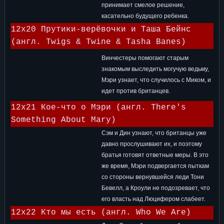
принимает смелое решение,
касательно будущего ребенка.
12x20 Прутики-верёвочки и Таша Бейнс
(англ. Twigs & Twine & Tasha Banes)
Винчестеры помогают старым
знакомым выследить могучую ведьму,
Мэри узнает, что случилось с Миком, и
идет против британцев.
12x21 Кое-что о Мэри (англ. There's
Something About Mary)
Сэм и Дин узнают, что британцы уже
давно прослушивают их, и поэтому
братья готовят ответные меры. В это
же время, Мэри подвергается пыткам
со стороны вернувшейся леди Тони
Бевелл, а Кроули не подозревает, что
его власть над Люцифером слабеет.
12x22 Кто мы есть (англ. Who We Are)